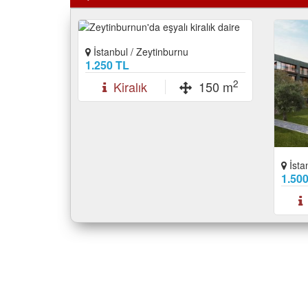
İstanbul / Zeytinburnu
1.250 TL
2
Kiralık
150 m
İsta
1.50