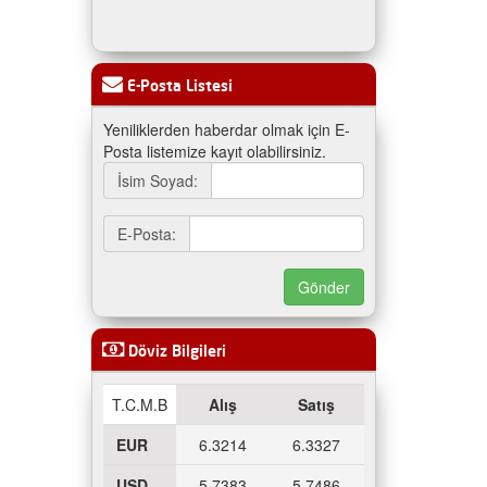
E-Posta Listesi
Yeniliklerden haberdar olmak için E-
Posta listemize kayıt olabilirsiniz.
İsim Soyad:
E-Posta:
Döviz Bilgileri
T.C.M.B
Alış
Satış
EUR
6.3214
6.3327
USD
5.7383
5.7486