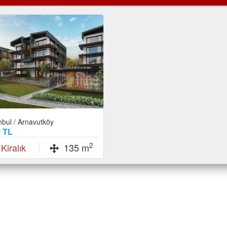
nbul / Arnavutköy
0 TL
2
Kiralık
135 m