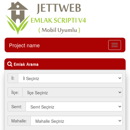
Project name
Menüyü
Aç
Emlak Arama
İl:
İlçe:
Semt:
Mahalle: