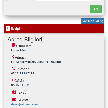
Yan Menüyü Aç
İletişim
Adres Bilgileri
Firma İsmi :
Firma Adınız
Adres :
Firma Adresini
Zeytinburnu - İstanbul
Telefon :
0212 582 57 22
GSM :
0536 815 34 33
Faks :
E-Posta :
demo@jettweb.com