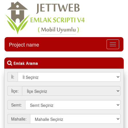
Project name
Menüyü
Aç
Emlak Arama
İl:
İlçe:
Semt:
Mahalle: